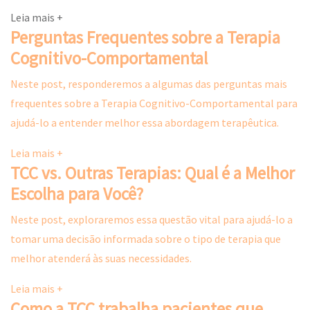
Criança
Leia mais +
Zangada
Perguntas Frequentes sobre a Terapia
–
Cognitivo-Comportamental
Terapia
do
Neste post, responderemos a algumas das perguntas mais
Esquema
frequentes sobre a Terapia Cognitivo-Comportamental para
ajudá-lo a entender melhor essa abordagem terapêutica.
Leia mais +
TCC vs. Outras Terapias: Qual é a Melhor
Escolha para Você?
Neste post, exploraremos essa questão vital para ajudá-lo a
tomar uma decisão informada sobre o tipo de terapia que
melhor atenderá às suas necessidades.
Leia mais +
Como a TCC trabalha pacientes que