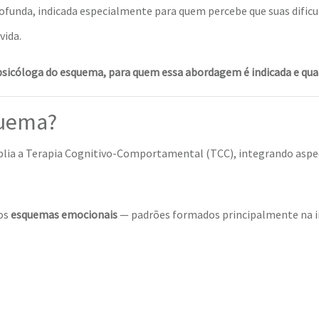
unda, indicada especialmente para quem percebe que suas dific
vida.
icóloga do esquema, para quem essa abordagem é indicada e quan
quema?
ia a Terapia Cognitivo-Comportamental (TCC), integrando aspect
mos
esquemas emocionais
— padrões formados principalmente na in