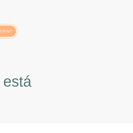
ESSÃO
 está