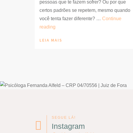
pessoas que te fazem sofrer? Ou por que
certos padrões se repetem, mesmo quando
você tenta fazer diferente? …
Continue
Como
reading
a
LEIA MAIS
Terapia
do
Esquema
explica
as
escolhas
amorosas
SEGUE LÁ!
Instagram