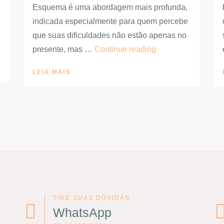
Esquema é uma abordagem mais profunda,
indicada especialmente para quem percebe
que suas dificuldades não estão apenas no
Psicóloga
presente, mas …
Continue reading
do
LEIA MAIS
Esquema:
como
atua
e
quando
procurar
essa
abordagem
TIRE SUAS DÚVIDAS
WhatsApp