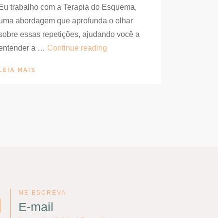
Eu trabalho com a Terapia do Esquema,
uma abordagem que aprofunda o olhar
sobre essas repetições, ajudando você a
Psicóloga
entender a …
Continue reading
do
LEIA MAIS
Esquema
em
Juiz
de
Fora:
como
eu
trabalho
com
ME ESCREVA
a
E-mail
Terapia