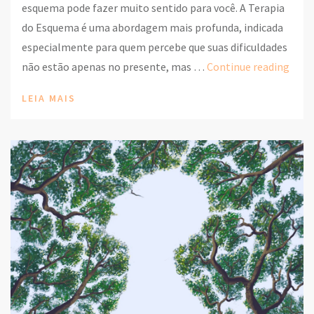
esquema pode fazer muito sentido para você. A Terapia
do Esquema é uma abordagem mais profunda, indicada
especialmente para quem percebe que suas dificuldades
Psic
não estão apenas no presente, mas …
Continue reading
do
LEIA MAIS
Esqu
com
atua
e
quan
proc
essa
abor