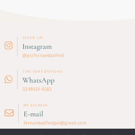
de
Fora:
como
eu
SEGUE LÁ!
trabalho
Instagram
com
@psi.fernandaalfeld
a
Terapia
TIRE SUAS DÚVIDAS
do
WhatsApp
Esquema
32 98410-8283
ME ESCREVA
E-mail
fernandaalfeldpsi@gmail.com